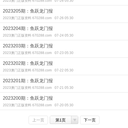
2023澳门正版资料 670288.com
07-26 05:30
2023205期：鱼跃龙门报
2023澳门正版资料 670288.com
07-26 05:30
2023204期：鱼跃龙门报
2023澳门正版资料 670288.com
07-24 05:30
2023203期：鱼跃龙门报
2023澳门正版资料 670288.com
07-23 05:30
2023202期：鱼跃龙门报
2023澳门正版资料 670288.com
07-22 05:30
2023201期：鱼跃龙门报
2023澳门正版资料 670288.com
07-21 05:30
2023200期：鱼跃龙门报
2023澳门正版资料 670288.com
07-20 05:30
上一页
第1页
下一页