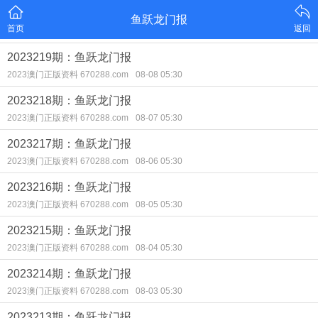
鱼跃龙门报
首页
返回
2023219期：鱼跃龙门报
2023澳门正版资料 670288.com
08-08 05:30
2023218期：鱼跃龙门报
2023澳门正版资料 670288.com
08-07 05:30
2023217期：鱼跃龙门报
2023澳门正版资料 670288.com
08-06 05:30
2023216期：鱼跃龙门报
2023澳门正版资料 670288.com
08-05 05:30
2023215期：鱼跃龙门报
2023澳门正版资料 670288.com
08-04 05:30
2023214期：鱼跃龙门报
2023澳门正版资料 670288.com
08-03 05:30
2023213期：鱼跃龙门报