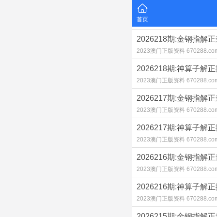
首页
2026218期:金钢指解
2023澳门正版资料 670288.co
2026218期:神算子解
2023澳门正版资料 670288.co
2026217期:金钢指解
2023澳门正版资料 670288.co
2026217期:神算子解
2023澳门正版资料 670288.co
2026216期:金钢指解
2023澳门正版资料 670288.co
2026216期:神算子解
2023澳门正版资料 670288.co
2026215期:金钢指解