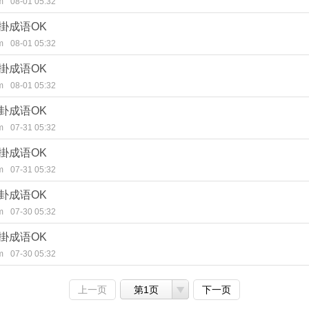
m
08-01 05:32
正掛成语OK
m
08-01 05:32
正掛成语OK
m
08-01 05:32
正卦成语OK
m
07-31 05:32
正掛成语OK
m
07-31 05:32
正卦成语OK
m
07-30 05:32
正掛成语OK
m
07-30 05:32
上一页
第1页
下一页