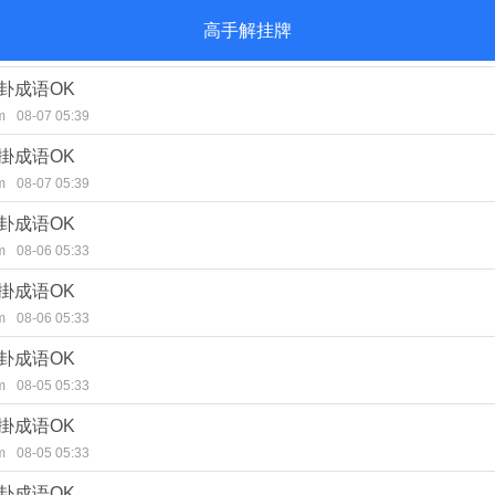
高手解挂牌
正卦成语OK
m
08-07 05:39
正掛成语OK
m
08-07 05:39
正卦成语OK
m
08-06 05:33
正掛成语OK
m
08-06 05:33
正卦成语OK
m
08-05 05:33
正掛成语OK
m
08-05 05:33
正卦成语OK