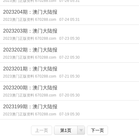
2023澳门正版资料 670288.com
07-26 05:31
2023204期：澳门大陆报
2023澳门正版资料 670288.com
07-24 05:31
2023203期：澳门大陆报
2023澳门正版资料 670288.com
07-23 05:30
2023202期：澳门大陆报
2023澳门正版资料 670288.com
07-22 05:30
2023201期：澳门大陆报
2023澳门正版资料 670288.com
07-21 05:30
2023200期：澳门大陆报
2023澳门正版资料 670288.com
07-20 05:30
2023199期：澳门大陆报
2023澳门正版资料 670288.com
07-19 05:30
上一页
第1页
下一页