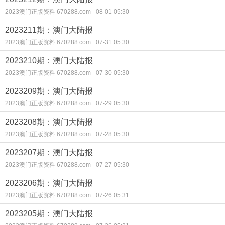
2023澳门正版资料 670288.com
08-01 05:30
2023211期：澳门大陆报
2023澳门正版资料 670288.com
07-31 05:30
2023210期：澳门大陆报
2023澳门正版资料 670288.com
07-30 05:30
2023209期：澳门大陆报
2023澳门正版资料 670288.com
07-29 05:30
2023208期：澳门大陆报
2023澳门正版资料 670288.com
07-28 05:30
2023207期：澳门大陆报
2023澳门正版资料 670288.com
07-27 05:30
2023206期：澳门大陆报
2023澳门正版资料 670288.com
07-26 05:31
2023205期：澳门大陆报