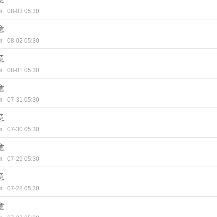
m
08-03 05:30
意
m
08-02 05:30
意
m
08-01 05:30
意
m
07-31 05:30
意
m
07-30 05:30
意
m
07-29 05:30
意
m
07-28 05:30
意