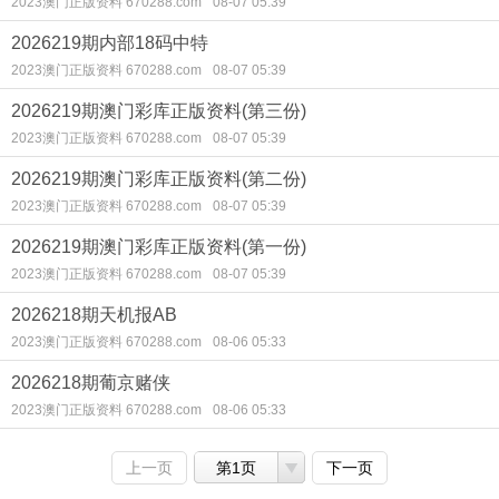
2023澳门正版资料 670288.com
08-07 05:39
2026219期内部18码中特
2023澳门正版资料 670288.com
08-07 05:39
2026219期澳门彩库正版资料(第三份)
2023澳门正版资料 670288.com
08-07 05:39
2026219期澳门彩库正版资料(第二份)
2023澳门正版资料 670288.com
08-07 05:39
2026219期澳门彩库正版资料(第一份)
2023澳门正版资料 670288.com
08-07 05:39
2026218期天机报AB
2023澳门正版资料 670288.com
08-06 05:33
2026218期葡京赌侠
2023澳门正版资料 670288.com
08-06 05:33
上一页
第1页
下一页