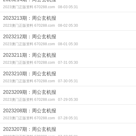
2023澳门正版资料 670288.com
08-03 05:31
2023213期：周公玄机报
2023澳门正版资料 670288.com
08-02 05:30
2023212期：周公玄机报
2023澳门正版资料 670288.com
08-01 05:30
2023211期：周公玄机报
2023澳门正版资料 670288.com
07-31 05:30
2023210期：周公玄机报
2023澳门正版资料 670288.com
07-30 05:31
2023209期：周公玄机报
2023澳门正版资料 670288.com
07-29 05:30
2023208期：周公玄机报
2023澳门正版资料 670288.com
07-28 05:31
2023207期：周公玄机报