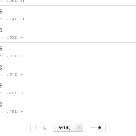
m
07-26 05:31
报
m
07-24 05:31
报
m
07-23 05:30
报
m
07-22 05:30
报
m
07-21 05:30
报
m
07-20 05:30
报
m
07-19 05:30
上一页
第1页
下一页