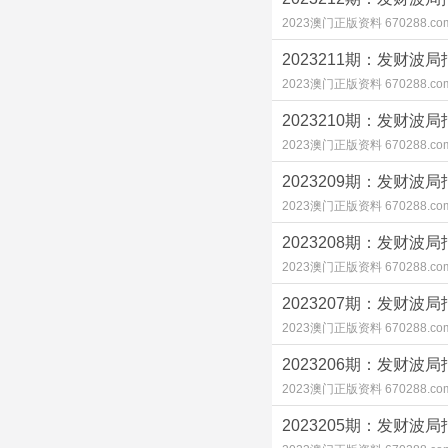
2023澳门正版资料 670288.co
2023211期：发财波局
2023澳门正版资料 670288.co
2023210期：发财波局
2023澳门正版资料 670288.co
2023209期：发财波局
2023澳门正版资料 670288.co
2023208期：发财波局
2023澳门正版资料 670288.co
2023207期：发财波局
2023澳门正版资料 670288.co
2023206期：发财波局
2023澳门正版资料 670288.co
2023205期：发财波局