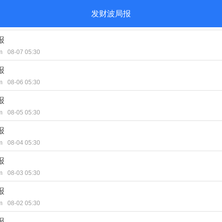
发财波局报
报
m
08-07 05:30
报
m
08-06 05:30
报
m
08-05 05:30
报
m
08-04 05:30
报
m
08-03 05:30
报
m
08-02 05:30
报