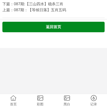
下篇：087期:【三山四水】稳杀三肖
上篇：087期：【等候日落】五肖五码
返回首页
首页
彩图
黑白
记录