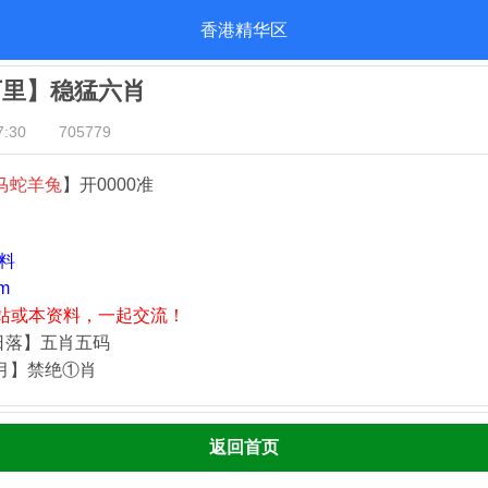
香港精华区
万里】稳猛六肖
:30
705779
马蛇羊兔
】开0000准
资料
m
站或本资料，一起交流！
日落】五肖五码
四月】禁绝①肖
返回首页