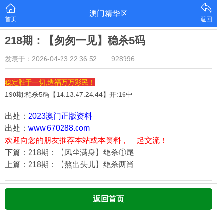
澳门精华区
首页
返回
218期：【匆匆一见】稳杀5码
发表于：2026-04-23 22:36:52
928996
稳定胜于一切,造福万万彩民！
190期:稳杀5码【
14.13.47.24.44
】开:16中
出处：
2023澳门正版资料
出处：
www.670288.com
欢迎向您的朋友推荐本站或本资料，一起交流！
下篇：218期：【风尘满身】绝杀①尾
上篇：218期：【熬出头儿】绝杀两肖
返回首页