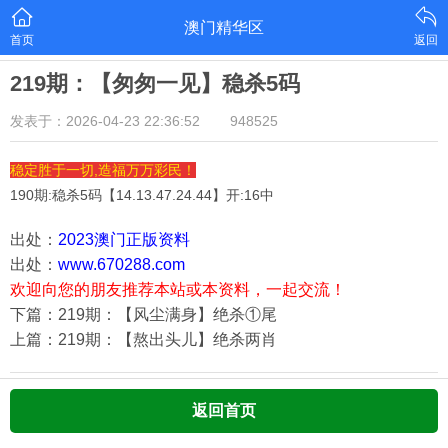
澳门精华区
首页
返回
219期：【匆匆一见】稳杀5码
发表于：2026-04-23 22:36:52
948525
稳定胜于一切,造福万万彩民！
190期:稳杀5码【
14.13.47.24.44
】开:16中
出处：
2023澳门正版资料
出处：
www.670288.com
欢迎向您的朋友推荐本站或本资料，一起交流！
下篇：219期：【风尘满身】绝杀①尾
上篇：219期：【熬出头儿】绝杀两肖
返回首页